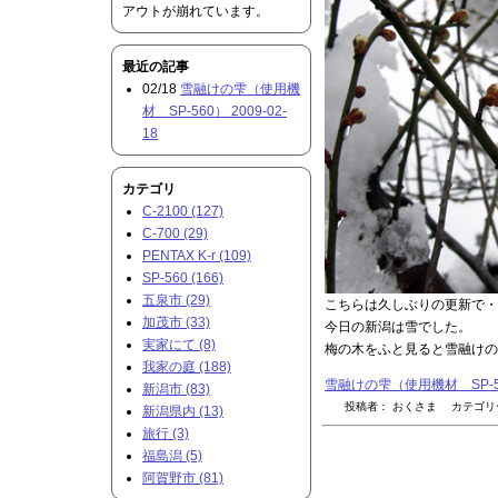
アウトが崩れています。
最近の記事
02/18
雪融けの雫（使用機
材 SP-560） 2009-02-
18
カテゴリ
C-2100 (127)
C-700 (29)
PENTAX K-r (109)
SP-560 (166)
五泉市 (29)
こちらは久しぶりの更新で・・
加茂市 (33)
今日の新潟は雪でした。
実家にて (8)
梅の木をふと見ると雪融けの
我家の庭 (188)
雪融けの雫（使用機材 SP-56
新潟市 (83)
投稿者： おくさま カテゴ
新潟県内 (13)
旅行 (3)
福島潟 (5)
阿賀野市 (81)