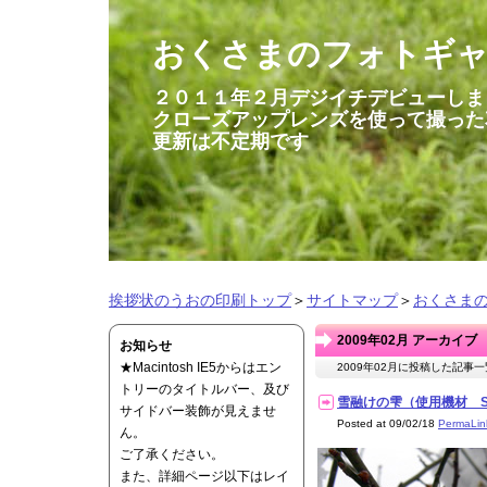
おくさまのフォトギ
２０１１年２月デジイチデビューしま
クローズアップレンズを使って撮った
更新は不定期です
挨拶状のうおの印刷トップ
＞
サイトマップ
＞
おくさま
2009年02月 アーカイブ
お知らせ
★Macintosh IE5からはエン
2009年02月に投稿した記事
トリーのタイトルバー、及び
雪融けの雫（使用機材 SP-5
サイドバー装飾が見えませ
Posted at 09/02/18
PermaLin
ん。
ご了承ください。
また、詳細ページ以下はレイ