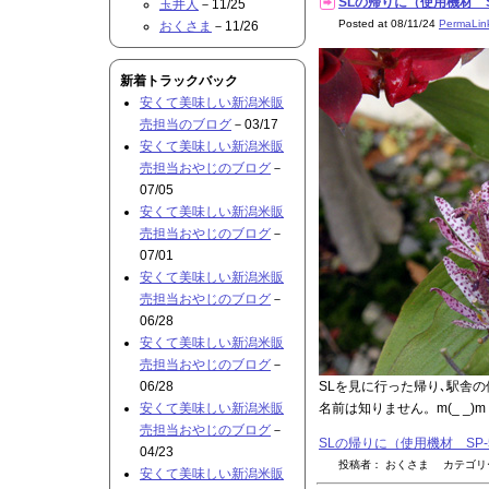
SLの帰りに（使用機材 SP-5
玉井人
－11/25
Posted at 08/11/24
PermaLin
おくさま
－11/26
新着トラックバック
安くて美味しい新潟米販
売担当のブログ
－03/17
安くて美味しい新潟米販
売担当おやじのブログ
－
07/05
安くて美味しい新潟米販
売担当おやじのブログ
－
07/01
安くて美味しい新潟米販
売担当おやじのブログ
－
06/28
安くて美味しい新潟米販
売担当おやじのブログ
－
06/28
SLを見に行った帰り､駅舎
安くて美味しい新潟米販
名前は知りません。m(_ _)m
売担当おやじのブログ
－
SLの帰りに（使用機材 SP-56
04/23
投稿者： おくさま カテゴ
安くて美味しい新潟米販