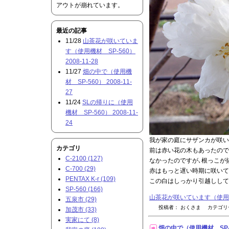
アウトが崩れています。
最近の記事
11/28
山茶花が咲いていま
す（使用機材 SP-560）
2008-11-28
11/27
畑の中で（使用機
材 SP-560） 2008-11-
27
11/24
SLの帰りに（使用
機材 SP-560） 2008-11-
24
我が家の庭にサザンカが咲い
カテゴリ
前は赤い花の木もあったので
C-2100 (127)
なかったのですが､根っこが
C-700 (29)
赤はもっと遅い時期に咲いて
PENTAX K-r (109)
この白はしっかり引越しして
SP-560 (166)
山茶花が咲いています（使用機材 
五泉市 (29)
投稿者： おくさま カテゴ
加茂市 (33)
実家にて (8)
畑の中で（使用機材 SP-560