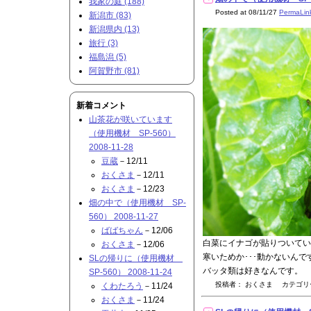
我家の庭 (188)
Posted at 08/11/27
PermaLin
新潟市 (83)
新潟県内 (13)
旅行 (3)
福島潟 (5)
阿賀野市 (81)
新着コメント
山茶花が咲いています
（使用機材 SP-560）
2008-11-28
豆蔵
－12/11
おくさま
－12/11
おくさま
－12/23
畑の中で（使用機材 SP-
560） 2008-11-27
ばばちゃん
－12/06
白菜にイナゴが貼りついてい
おくさま
－12/06
寒いためか･･･動かないんで
SLの帰りに（使用機材
バッタ類は好きなんです。
SP-560） 2008-11-24
投稿者： おくさま カテゴ
くわたろう
－11/24
おくさま
－11/24