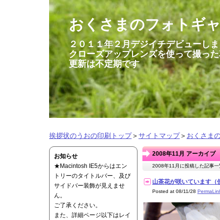
おくさまのフォトギ
２０１１年２月デジイチデビューしま
クローズアップレンズを使って撮った
更新は不定期です
挨拶状のうおの印刷トップ
＞
サイトマップ
＞
おくさま
2008年11月 アーカイブ
お知らせ
★Macintosh IE5からはエン
2008年11月に投稿した記事
トリーのタイトルバー、及び
山茶花が咲いています（使用機材
サイドバー装飾が見えませ
Posted at 08/11/28
PermaLin
ん。
ご了承ください。
また、詳細ページ以下はレイ