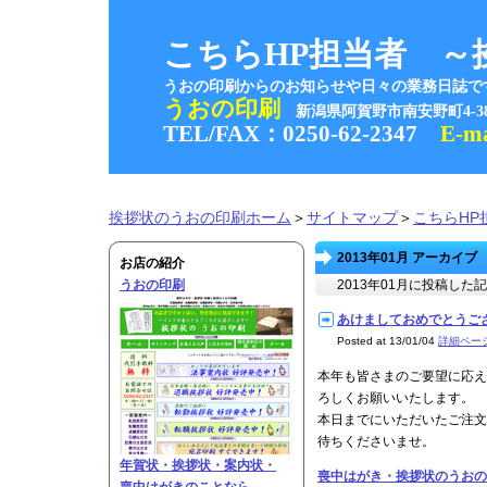
こちらHP担当者 ～
うおの印刷からのお知らせや日々の業務日誌で
うおの印刷
新潟県阿賀野市南安野町4-
TEL/FAX：0250-62-2347
E-m
挨拶状のうおの印刷ホーム
＞
サイトマップ
＞
こちらHP
2013年01月 アーカイブ
お店の紹介
うおの印刷
2013年01月に投稿し
あけましておめでとうございま
Posted at 13/01/04
詳細ペー
本年も皆さまのご要望に応え
ろしくお願いいたします。
本日までにいただいたご注文
待ちくださいませ。
年賀状・挨拶状・案内状・
喪中はがき・挨拶状のうおの