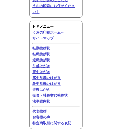
喪中はがきのことなら
うおの印刷にお任せくださ
い！
ＨＰメニュー
うおの印刷ホームへ
サイトマップ
転勤挨拶状
転職挨拶状
退職挨拶状
引越はがき
喪中はがき
寒中見舞いはがき
暑中見舞いはがき
往復はがき
役員・社長交代挨拶状
法事案内状
代表挨拶
お客様の声
特定商取引に関する表記