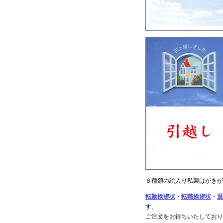
６種類の絵入り私製はがきが
転勤挨拶状
・
転職挨拶状
・
退
す。
ご注文をお待ちいたしており