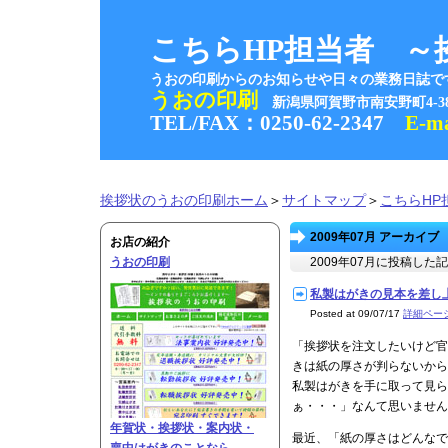
こちらHP担当者 ～
うおの印刷からのお知らせや日々の業務日誌で
うおの印刷
新潟県阿賀野市南安野町4-
TEL/FAX：0250-62-2347
E-m
挨拶状のうおの印刷ホーム
＞
サイトマップ
＞
こちらHP
2009年07月 アーカイブ
お店の紹介
うおの印刷
2009年07月に投稿し
私製はがきの見本を差し上げま
Posted at 09/07/17
詳細ペー
「挨拶状を注文したいけど官
きは紙の厚さが判らないから
私製はがきを手に取って見ら
ぁ・・・」なんて思いません
年賀状・挨拶状・案内状・
最近、「紙の厚さはどんなで