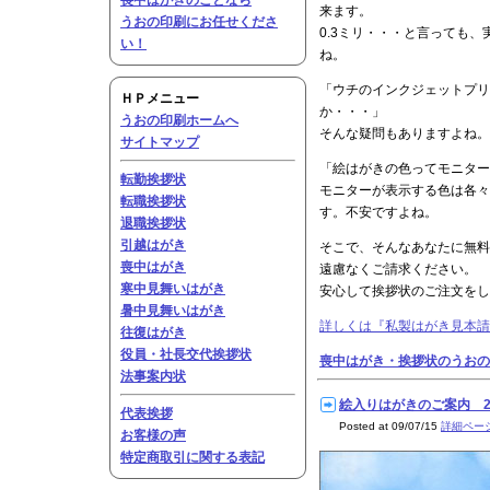
喪中はがきのことなら
来ます。
うおの印刷にお任せくださ
0.3ミリ・・・と言っても
い！
ね。
「ウチのインクジェットプリ
ＨＰメニュー
か・・・」
うおの印刷ホームへ
そんな疑問もありますよね。
サイトマップ
「絵はがきの色ってモニター
転勤挨拶状
モニターが表示する色は各々
転職挨拶状
す。不安ですよね。
退職挨拶状
引越はがき
そこで、そんなあなたに無料
喪中はがき
遠慮なくご請求ください。
寒中見舞いはがき
安心して挨拶状のご注文を
暑中見舞いはがき
詳しくは『私製はがき見本請
往復はがき
役員・社長交代挨拶状
喪中はがき・挨拶状のうおの
法事案内状
絵入りはがきのご案内 200
代表挨拶
Posted at 09/07/15
詳細ペー
お客様の声
特定商取引に関する表記