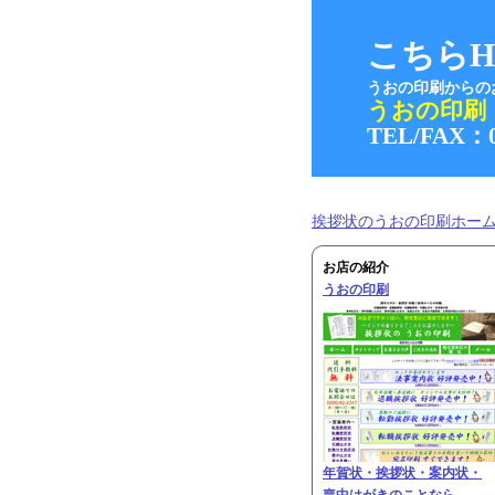
こちらH
うおの印刷からの
うおの印刷
TEL/FAX：0
挨拶状のうおの印刷ホー
お店の紹介
うおの印刷
年賀状・挨拶状・案内状・