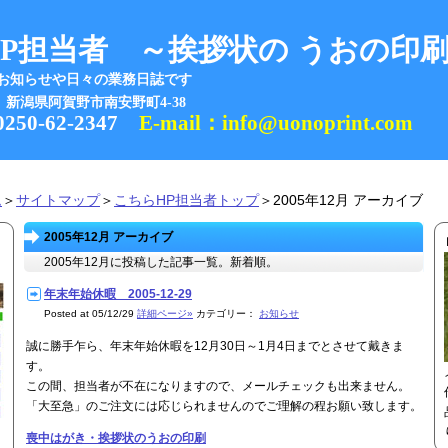
P担当者 ～挨拶状の うおの印
お知らせや日々の業務日誌です
新潟県阿賀野市南安野町4-38
250-62-2347
E-mail：info@uonoprint.com
ム
＞
サイトマップ
＞
こちらHP担当者トップ
＞2005年12月 アーカイブ
2005年12月 アーカイブ
2005年12月に投稿した記事一覧。新着順。
年末年始休暇 2005-12-29
Posted at 05/12/29
詳細ページ»
カテゴリー：
お知らせ
誠に勝手乍ら、年末年始休暇を12月30日～1月4日までとさせて戴きま
す。
この間、担当者が不在になりますので、メールチェックも出来ません。
「大至急」のご注文には応じられませんのでご理解の程お願い致します。
喪中はがき・挨拶状のうおの印刷