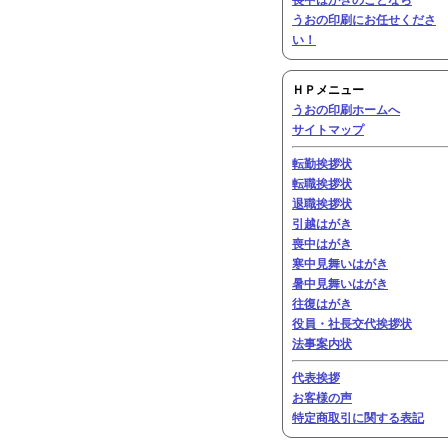
喪中はがきのことなら
うおの印刷にお任せくださ
い！
ＨＰメニュー
うおの印刷ホームへ
サイトマップ
転勤挨拶状
転職挨拶状
退職挨拶状
引越はがき
喪中はがき
寒中見舞いはがき
暑中見舞いはがき
往復はがき
役員・社長交代挨拶状
法事案内状
代表挨拶
お客様の声
特定商取引に関する表記