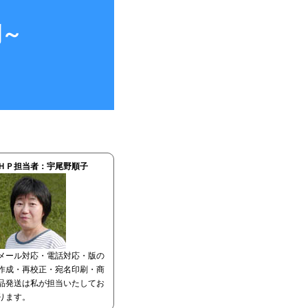
刷～
ＨＰ担当者：宇尾野順子
メール対応・電話対応・版の
作成・再校正・宛名印刷・商
品発送は私が担当いたしてお
ります。