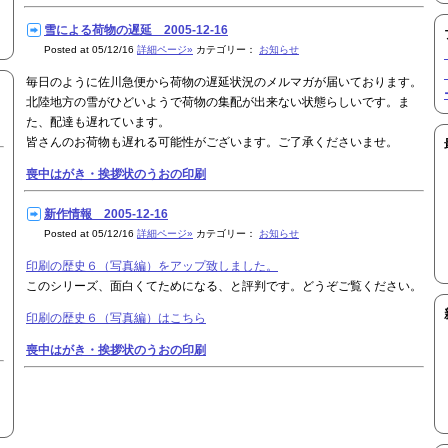
雪による荷物の遅延 2005-12-16
Posted at 05/12/16
詳細ページ»
カテゴリー：
お知らせ
毎日のように佐川急便から荷物の遅延状況のメルマガが届いております。
北陸地方の雪がひどいようで荷物の集配が出来ない状態らしいです。ま
た、配達も遅れています。
皆さんのお荷物も遅れる可能性がございます。ご了承くださいませ。
喪中はがき・挨拶状のうおの印刷
新作情報 2005-12-16
Posted at 05/12/16
詳細ページ»
カテゴリー：
お知らせ
印刷の歴史６（写真編）をアップ致しました。
このシリーズ、面白くてためになる、と評判です。どうぞご覧ください。
印刷の歴史６（写真編）はこちら
喪中はがき・挨拶状のうおの印刷