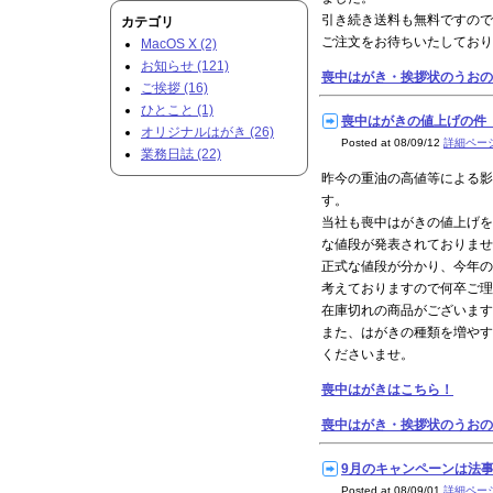
引き続き送料も無料ですので
カテゴリ
ご注文をお待ちいたしており
MacOS X (2)
お知らせ (121)
喪中はがき・挨拶状のうおの
ご挨拶 (16)
ひとこと (1)
喪中はがきの値上げの件 20
オリジナルはがき (26)
Posted at 08/09/12
詳細ペー
業務日誌 (22)
昨今の重油の高値等による影
す。
当社も喪中はがきの値上げを
な値段が発表されておりませ
正式な値段が分かり、今年の
考えておりますので何卒ご理
在庫切れの商品がございます
また、はがきの種類を増やす
くださいませ。
喪中はがきはこちら！
喪中はがき・挨拶状のうおの
9月のキャンペーンは法事案内
Posted at 08/09/01
詳細ペー