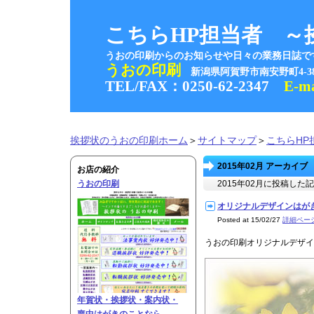
こちらHP担当者 ～
うおの印刷からのお知らせや日々の業務日誌で
うおの印刷
新潟県阿賀野市南安野町4-
TEL/FAX：0250-62-2347
E-m
挨拶状のうおの印刷ホーム
＞
サイトマップ
＞
こちらHP
2015年02月 アーカイブ
お店の紹介
うおの印刷
2015年02月に投稿し
オリジナルデザインはがき 2
Posted at 15/02/27
詳細ペー
うおの印刷オリジナルデザイ
年賀状・挨拶状・案内状・