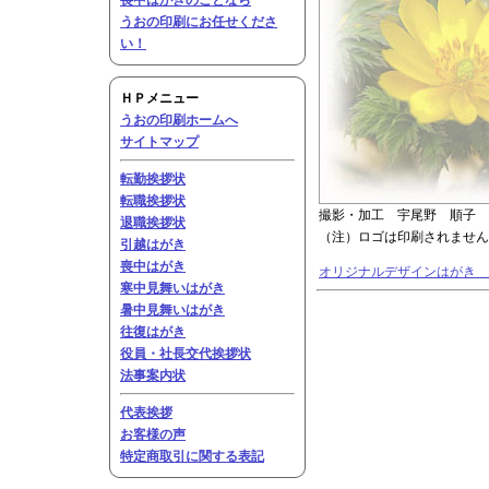
喪中はがきのことなら
うおの印刷にお任せくださ
い！
ＨＰメニュー
うおの印刷ホームへ
サイトマップ
転勤挨拶状
転職挨拶状
撮影・加工 宇尾野 順子
退職挨拶状
（注）ロゴは印刷されません
引越はがき
喪中はがき
オリジナルデザインはがき 20
寒中見舞いはがき
暑中見舞いはがき
往復はがき
役員・社長交代挨拶状
法事案内状
代表挨拶
お客様の声
特定商取引に関する表記