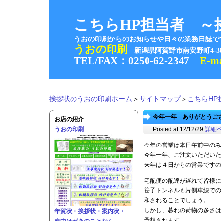
こちらHP担当者 ～
うおの印刷からのお知らせや日々の業務日誌で
うおの印刷
新潟県阿賀野市南安野町4-
TEL/FAX：0250-62-2347
E-m
挨拶状のうおの印刷ホーム
＞
サイトマップ
＞
こちらHP
今年一年 ありがとうござい
お店の紹介
うおの印刷
Posted at 12/12/29
詳細
今年の営業は本日午前中のみ
今年一年、ご注文いただいた
来年は４日からの営業ですの
宅配便の配達が遅れて皆様に
笹子トンネルも片側車線での
和されることでしょう。
しかし、暮れの荷物の多さは
年賀状・挨拶状・案内状・
予想されます。