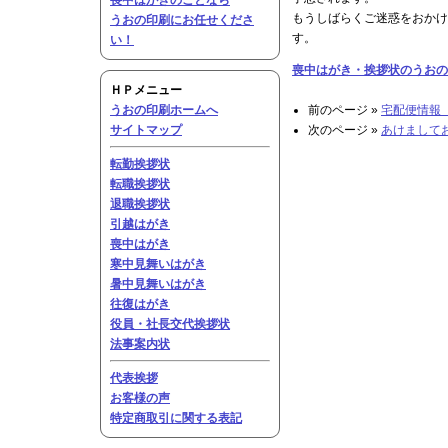
喪中はがきのことなら
もうしばらくご迷惑をおかけ
うおの印刷にお任せくださ
す。
い！
喪中はがき・挨拶状のうおの
ＨＰメニュー
うおの印刷ホームへ
前のページ »
宅配便情報 2
サイトマップ
次のページ »
あけましてお
転勤挨拶状
転職挨拶状
退職挨拶状
引越はがき
喪中はがき
寒中見舞いはがき
暑中見舞いはがき
往復はがき
役員・社長交代挨拶状
法事案内状
代表挨拶
お客様の声
特定商取引に関する表記