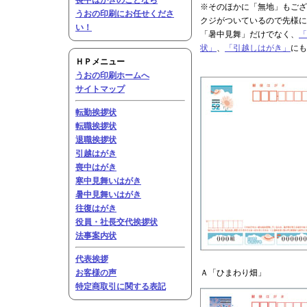
喪中はがきのことなら
※そのほかに「無地」もござ
うおの印刷にお任せくださ
クジがついているので先様に
い！
「暑中見舞」だけでなく、
「
状」
、
「引越しはがき」
にも
ＨＰメニュー
うおの印刷ホームへ
サイトマップ
転勤挨拶状
転職挨拶状
退職挨拶状
引越はがき
喪中はがき
寒中見舞いはがき
暑中見舞いはがき
往復はがき
役員・社長交代挨拶状
法事案内状
代表挨拶
お客様の声
Ａ「ひまわり畑」
特定商取引に関する表記