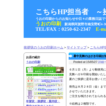
こちらHP担当者 ～
うおの印刷からのお知らせや日々の業務日誌で
うおの印刷
新潟県阿賀野市南安野町4-
TEL/FAX：0250-62-2347
E-m
挨拶状のうおの印刷ホーム
＞
サイトマップ
＞
こちらHP
暑中見舞のはがき印刷が始ま
お店の紹介
うおの印刷
Posted at 15/05/27
詳細
６月１日（月）より郵便局に
見舞ハガキ印刷を開始いたし
夏のご挨拶に是非お使いくだ
発売は８月２８日（金）まで
させていただきます。
ご注文を検討されておられ
年賀状・挨拶状・案内状・
※絵柄は２種類です。