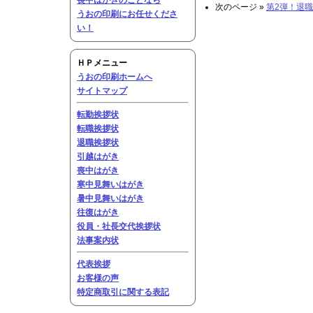
喪中はがきのことなら
次のページ »
第2弾！退職応
うおの印刷にお任せくださ
い！
ＨＰメニュー
うおの印刷ホームへ
サイトマップ
転勤挨拶状
転職挨拶状
退職挨拶状
引越はがき
喪中はがき
寒中見舞いはがき
暑中見舞いはがき
往復はがき
役員・社長交代挨拶状
法事案内状
代表挨拶
お客様の声
特定商取引に関する表記