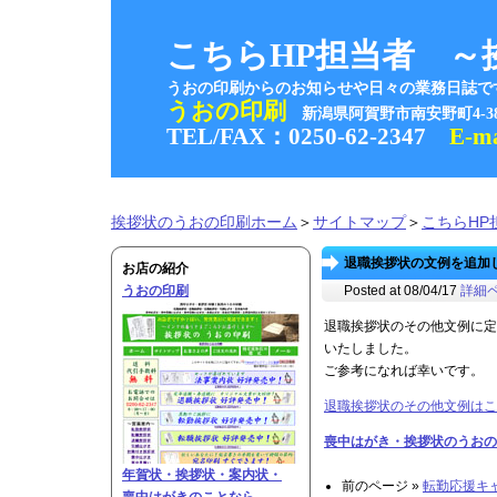
こちらHP担当者 ～
うおの印刷からのお知らせや日々の業務日誌で
うおの印刷
新潟県阿賀野市南安野町4-
TEL/FAX：0250-62-2347
E-m
挨拶状のうおの印刷ホーム
＞
サイトマップ
＞
こちらHP
退職挨拶状の文例を追加しまし
お店の紹介
うおの印刷
Posted at 08/04/17
詳細
退職挨拶状のその他文例に定
いたしました。
ご参考になれば幸いです。
退職挨拶状のその他文例はこ
喪中はがき・挨拶状のうおの
年賀状・挨拶状・案内状・
前のページ »
転勤応援キャ