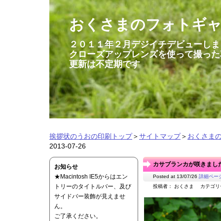
おくさまのフォトギ
２０１１年２月デジイチデビューしま
クローズアップレンズを使って撮った
更新は不定期です
挨拶状のうおの印刷トップ
＞
サイトマップ
＞
おくさま
2013-07-26
カサブランカが咲きました 2
お知らせ
★Macintosh IE5からはエン
Posted at 13/07/26
詳細ペー
トリーのタイトルバー、及び
投稿者： おくさま カテゴ
サイドバー装飾が見えませ
ん。
ご了承ください。