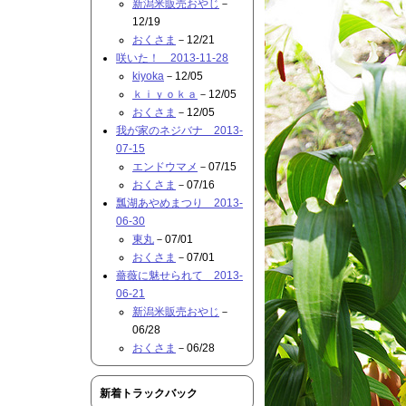
新潟米販売おやじ
－
12/19
おくさま
－12/21
咲いた！ 2013-11-28
kiyoka
－12/05
ｋｉｙｏｋａ
－12/05
おくさま
－12/05
我が家のネジバナ 2013-
07-15
エンドウマメ
－07/15
おくさま
－07/16
瓢湖あやめまつり 2013-
06-30
東丸
－07/01
おくさま
－07/01
薔薇に魅せられて 2013-
06-21
新潟米販売おやじ
－
06/28
おくさま
－06/28
新着トラックバック