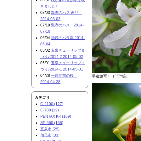
03/07
我が家の雪割草が咲
きました♪
08/03
瓢湖のハス 再び
2014-08-03
07/19
瓢湖のハス 2014-
07-19
06/04
加茂のバラ園 2014-
06-04
05/02
五泉チューリップま
つり♪2014-2 2014-05-02
05/01
五泉チューリップま
つり♪2014-1 2014-05-01
04/28
一週間前の桜
早速激写！（^▽^笑）
2014-04-28
カテゴリ
C-2100 (127)
C-700 (29)
PENTAX K-r (109)
SP-560 (166)
五泉市 (29)
加茂市 (33)