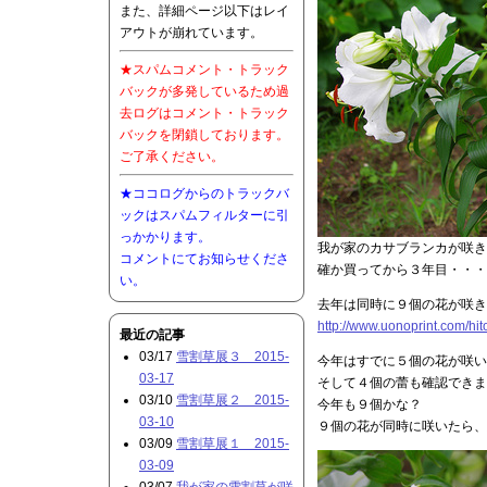
また、詳細ページ以下はレイ
アウトが崩れています。
★スパムコメント・トラック
バックが多発しているため過
去ログはコメント・トラック
バックを閉鎖しております。
ご了承ください。
★ココログからのトラックバ
ックはスパムフィルターに引
っかかります。
我が家のカサブランカが咲き
コメントにてお知らせくださ
確か買ってから３年目・・・
い。
去年は同時に９個の花が咲き
http://www.uonoprint.com/hi
最近の記事
03/17
雪割草展３ 2015-
今年はすでに５個の花が咲い
03-17
そして４個の蕾も確認できま
03/10
雪割草展２ 2015-
今年も９個かな？
03-10
９個の花が同時に咲いたら
03/09
雪割草展１ 2015-
03-09