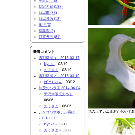
実家にて (8)
我家の庭 (188)
新潟市 (83)
新潟県内 (13)
旅行 (3)
福島潟 (5)
阿賀野市 (81)
新着コメント
雪割草展３ 2015-03-17
kiyoka
－03/19
おくさま
－03/19
雪割草展２ 2015-03-10
ばばちゃん
－03/12
加茂のバラ園 2014-06-04
新潟米販売おやじ
－
06/06
おくさま
－06/06
花の上でカエル君がおやすみ
シャコバサボテン再び
2013-12-11
kiyoka
－12/12
おくさま
－12/12