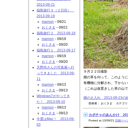
2013-09-21
福島旅行３（２日目）
2013-09-19
marnon
－09/21
おくさま
－09/21
福島旅行２ 2013-09-18
marnon
－09/19
おくさま
－09/20
福島旅行１ 2013-09-17
marnon
－09/19
おくさま
－09/20
天野尚さんの写真展へ行
９月２２日撮影
ってきました 2013-09-
畑の草を刈って、このように
11
有機物に分解され、下からい
marnon
－09/13
（これは仮置きした草の山で
おくさま
－09/13
Windows7がやってき
畑の土入れ 2013-09-23
た！ 2013-09-10
投稿者： おくさま カテゴ
marnon
－09/13
おくさま
－09/13
カボチャのあんかけ 2013-
今度はMac！ 2013-09-
Posted at 13/09/21
詳細ペー
03