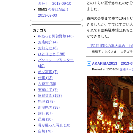
どのくらい宣伝されたのか分
きた！ 2013-09-10
ました。
09/03
今度はMac！
2013-09-03
市内の会場まで車で10分と
きましたが、すでにすごい人
カテゴリ
それでも臨時駐車場はあちこ
e-ねっと阿賀野塾 (46)
ができました。
お店紹介 (4)
「第1回 昭和の車大集合！in阿
お知らせ (8)
投稿者： おくさま カテゴ
ひとりごと (198)
パソコン・プリンター
AKARIBA2013 2013-0
(40)
Posted at 13/09/24
詳細ペー
ポジ写真 (7)
仕事 (13)
六斉市 (36)
実家にて (7)
家庭菜園 (193)
料理 (378)
新潟県内 (38)
旅行 (67)
昆虫 (30)
母が撮った写真 (10)
自然 (78)