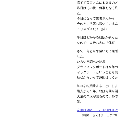
慌てて業者さんにＳＯＳのメ
昨日はその後、何事もなく終
た。
今日になって業者さんから「
今のところ落ち着いているん
こりゃダメだ！（笑）
半日ほどかかる組版があった
なので、１分おきに「保存」し
さて、何とか午後いちに組版
した。
いろいろ調べた結果、
グラフィックボードは今年の
ィックボードということも無
症状からいって原因はよく分
Macをお掃除することにし
購入から５年、箱は何回か開
大量の？埃が出るので、外で
業。
今度はMac！ 2013-09-0
投稿者： おくさま カテゴ