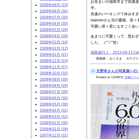
お住まいの福島市まで高速道
2009年09月 (23)
半。
2009年08月 (30)
高速のパーキングで休みすぎまし
2009年07月 (30)
marnonさん宅の愛猫、茶々
2009年06月 (30)
可愛い茶々君にもすごく会い
2009年05月 (29)
2009年04月 (28)
あまりに可愛くって、思わず
2009年03月 (18)
した。（^▽^笑）
2009年02月 (12)
福島旅行１ 2013-09-17
2009年01月 (22)
投稿者： おくさま カテゴ
2008年12月 (24)
2008年11月 (27)
天野尚さんの写真展へ行って
2008年10月 (32)
Posted at 13/09/11
詳細ペー
2008年09月 (30)
2008年08月 (29)
2008年07月 (28)
2008年06月 (30)
2008年05月 (30)
2008年04月 (32)
2008年03月 (32)
2008年02月 (30)
2008年01月 (29)
2007年12月 (31)