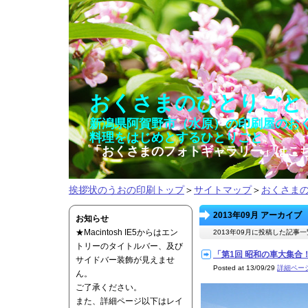
おくさまのひとりごと
新潟県阿賀野市（水原）の印刷屋のお
料理をはじめとするひとりごと
「おくさまのフォトギャラリー」はこ
挨拶状のうおの印刷トップ
＞
サイトマップ
＞
おくさま
2013年09月 アーカイブ
お知らせ
★Macintosh IE5からはエン
2013年09月に投稿した記事
トリーのタイトルバー、及び
「第1回 昭和の車大集合！in
サイドバー装飾が見えませ
Posted at 13/09/29
詳細ペー
ん。
ご了承ください。
また、詳細ページ以下はレイ