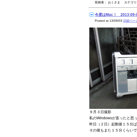
投稿者： おくさま カテゴ
今度はMac！ 2013-09-
Posted at 13/09/03
詳細ペー
９月３日撮影
私のWindowsが直ったと思っ
昨日（２日）起動後１５分ば
その後もまた１５分くらいで