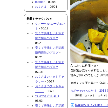
marnon
－09/04
おくさま
－09/04
新着トラックバック
ケノーベル エージェン
ト
－05/12
安くて美味しい新潟米
販売担当のブログ
－
08/21
安くて美味しい新潟米
販売担当のブログ
－
08/21
安くて美味しい新潟米
久しぶりに料理ネタ♪
販売担当のブログ
－
自家製かぼちゃを料理しまし
07/18
甘みが薄いのでしっかり味付
おくさまのフォトギャ
ラリー
－06/27
カボチャを圧力鍋で１分蒸し
おくさまのフォトギャ
カボチャのあんかけ 2013-
ラリー
－06/22
投稿者： おくさま カテゴ
つぶやき古道(ｺﾐﾁ)
－
05/03
福島旅行３（２日目） 201
安くて美味しい新潟米