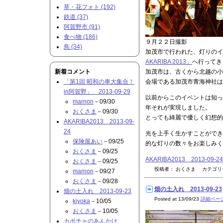
草・花フォト (192)
鉄道 (37)
阿賀野市 (91)
食べ物 (186)
９月２２日撮影
鳥 (34)
加茂市で行われた、灯りのイ
AKARIBA 2013」
へ行ってき
新着コメント
加茂市は、古くから北越の小
「第1回 昭和の車大集合！
会場である加茂市青海神社は
in阿賀野」 2013-09-29
以前からこのイベントは知っ
marnon
－09/30
年それが実現しました。
おくさま
－09/30
とっても綺麗で優しく幻想的
AKARIBA2013 2013-09-
24
光を上手く生かすことができ
保険屋あい
－09/25
的な灯りの数々をお楽しみく
おくさま
－09/25
AKARIBA2013 2013-09
おくさま
－09/25
投稿者： おくさま カテゴ
marnon
－09/27
おくさま
－09/28
畑の土入れ 2013-09-23
畑の土入れ 2013-09-23
Posted at 13/09/23
詳細ペー
kiyoka
－10/05
おくさま
－10/05
カボチャのあんかけ