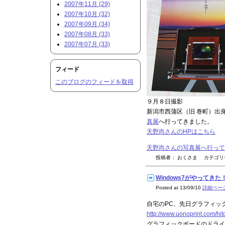
2007年11月 (29)
2007年10月 (32)
2007年09月 (34)
2007年08月 (33)
2007年07月 (33)
フィード
このブログのフィードを取得
９月８日撮影
新潟市西蒲区（旧 巻町）出
真展
へ行ってきました。
天野尚さんのHPはこちら
天野尚さんの写真展へ行ってきま
投稿者： おくさま カテゴ
Windows7がやってきた！ 
Posted at 13/09/10
詳細ペー
自宅のPC、先日グラフィッ
http://www.uonoprint.com/hi
グラフィックボードのドライ