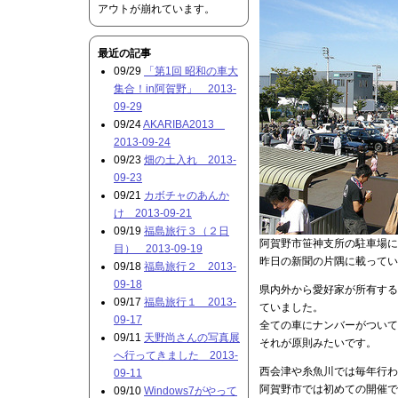
アウトが崩れています。
最近の記事
09/29
「第1回 昭和の車大
集合！in阿賀野」 2013-
09-29
09/24
AKARIBA2013
2013-09-24
09/23
畑の土入れ 2013-
09-23
09/21
カボチャのあんか
け 2013-09-21
09/19
福島旅行３（２日
阿賀野市笹神支所の駐車場に
目） 2013-09-19
昨日の新聞の片隅に載ってい
09/18
福島旅行２ 2013-
09-18
県内外から愛好家が所有する
09/17
福島旅行１ 2013-
ていました。
09-17
全ての車にナンバーがついて
09/11
天野尚さんの写真展
それが原則みたいです。
へ行ってきました 2013-
西会津や糸魚川では毎年行わ
09-11
阿賀野市では初めての開催で
09/10
Windows7がやって