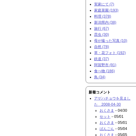
実家にて (7)
家庭菜園 (193)
料理 (378)
新潟県内 (38)
旅行 (67)
昆虫 (30)
母が撮った写真 (10)
自然 (78)
草・花フォト (192)
鉄道 (37)
阿賀野市 (91)
食べ物 (186)
鳥 (34)
新着コメント
アゲハチョウを見まし
た 2008-04-30
おくさま
－04/30
セット
－05/01
おくさま
－05/01
ぱんごん
－05/04
おくさま
－05/05