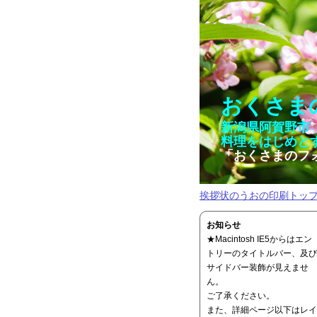
おくさま
新潟県阿賀野市
料理をはじめと
「おくさまのフ
挨拶状のうおの印刷トッ
お知らせ
★Macintosh IE5からはエン
トリーのタイトルバー、及び
サイドバー装飾が見えませ
ん。
ご了承ください。
また、詳細ページ以下はレイ