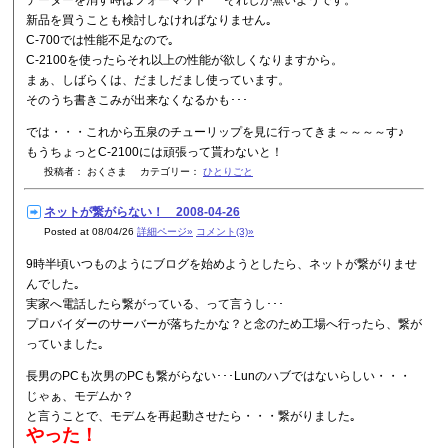
データーを消す時はフォーマット･･･それしか無いようです。
新品を買うことも検討しなければなりません｡
C-700では性能不足なので｡
C-2100を使ったらそれ以上の性能が欲しくなりますから。
まぁ、しばらくは、だましだまし使っています。
そのうち書きこみが出来なくなるかも･･･
では・・・これから五泉のチューリップを見に行ってきま～～～～す♪
もうちょっとC-2100には頑張って貰わないと！
投稿者： おくさま カテゴリー：
ひとりごと
ネットが繋がらない！ 2008-04-26
Posted at 08/04/26
詳細ページ»
コメント(3)»
9時半頃いつものようにブログを始めようとしたら、ネットが繋がりませ
んでした｡
実家へ電話したら繋がっている、って言うし･･･
プロバイダーのサーバーが落ちたかな？と念のため工場へ行ったら、繋が
っていました｡
長男のPCも次男のPCも繋がらない･･･Lunのハブではないらしい・・・
じゃぁ、モデムか？
と言うことで、モデムを再起動させたら・・・繋がりました｡
やった！