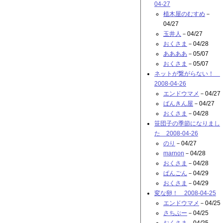
04-27
植木屋のむすめ
－
04/27
玉井人
－04/27
おくさま
－04/28
ああああ
－05/07
おくさま
－05/07
ネットが繋がらない！
2008-04-26
エンドウマメ
－04/27
ばんきん屋
－04/27
おくさま
－04/28
笹団子の季節になりまし
た 2008-04-26
のり
－04/27
marnon
－04/28
おくさま
－04/28
ぱんごん
－04/29
おくさま
－04/29
変な卵！ 2008-04-25
エンドウマメ
－04/25
さちぶー
－04/25