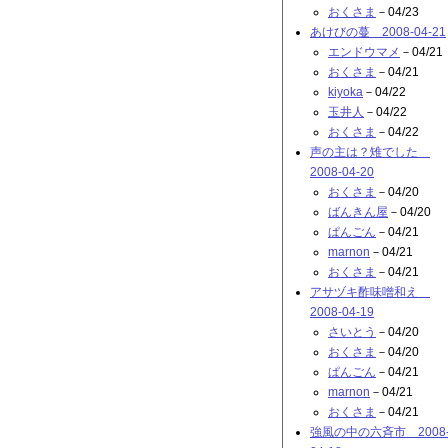
おくさま
－04/23
あけびの蔓 2008-04-21
エンドウマメ
－04/21
おくさま
－04/21
kiyoka
－04/22
玉井人
－04/22
おくさま
－04/22
声の主は？雉でした
2008-04-20
おくさま
－04/20
ばんきん屋
－04/20
ぱんごん
－04/21
marnon
－04/21
おくさま
－04/21
アサヅキ酢味噌和え
2008-04-19
さいとう
－04/20
おくさま
－04/20
ぱんごん
－04/21
marnon
－04/21
おくさま
－04/21
強風の中の六斉市 2008