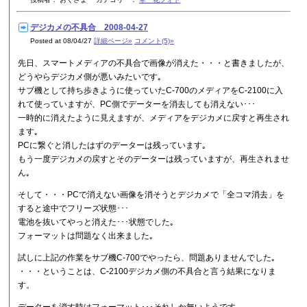
デジカメの不具合 2008-04-27
Posted at 08/04/27
詳細ページ»
コメント(5)»
先日、スマートメディアの不具合で画像が消えた・・・と書きましたが、
どうやらデジカメ側が悪いみたいです｡
サブ機として持ち歩きように使っていたC-700のメディアをC-2100に入
れて使っていますが、PC側でデーターを消去しても消えない･･･
一時的に消えたように見えますが、メディアをデジカメに戻すと再生され
ます｡
PCに繋ぐと消したはずのデーターは残っています｡
もう一度デジカメの戻すとそのデーターは残っていますが、再生されませ
ん｡
そして・・・PCで消えない画像を消そうとデジカメで「全コマ消去」を
すると途中でフリーズ状態･･･
電池を抜いてやっと消えた･･･状態でした｡
フォーマットは問題なく出来ました｡
試しに上記の作業をサブ機C-700でやったら、問題ありませんでした｡
・・・ということは、C-2100デジカメ側の不具合と言う結果になりま
す。