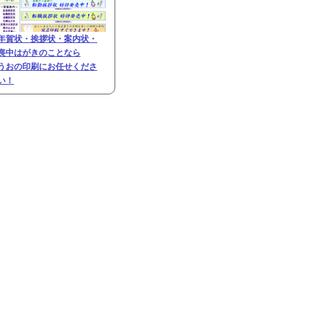
年賀状・挨拶状・案内状・
喪中はがきのことなら
うおの印刷にお任せくださ
い！