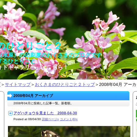
のひとりごと２
（水原）の印刷屋のおくさまのブログです
するひとりごと
ォトギャラリー」はこちら！
プ
＞
サイトマップ
＞
おくさまのひとりごと２トップ
＞2008年04月 アー
2008年04月 アーカイブ
2008年04月に投稿した記事一覧。新着順。
アゲハチョウを見ました 2008-04-30
Posted at 08/04/30
詳細ページ»
コメント(6)»