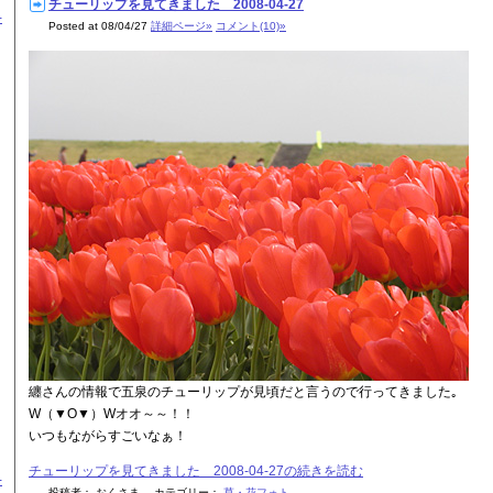
チューリップを見てきました 2008-04-27
-
Posted at 08/04/27
詳細ページ»
コメント(10)»
纏さんの情報で五泉のチューリップが見頃だと言うので行ってきました｡
W（▼O▼）Wオオ～～！！
いつもながらすごいなぁ！
チューリップを見てきました 2008-04-27の続きを読む
-
投稿者： おくさま カテゴリー：
草・花フォト