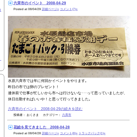
六斉市のイベント 2008-04-29
Posted at 08/04/29
詳細ページ»
コメント(7)»
コ
市
水原六斉市では年に何回かイベントをやります｡
昨日の市では卵のプレゼント！
連休前で仕事が忙しいから市へは行けないな･･･って思っていましたが、
休日出勤すればいいや！と思って行ってきました｡
六斉市のイベント 2008-04-29の続きを読む
投稿者： おくさま カテゴリー：
六斉市
花絵を見てきました 2008-04-28
Posted at 08/04/28
詳細ページ»
コメント(8)»
トラックバック(1)»