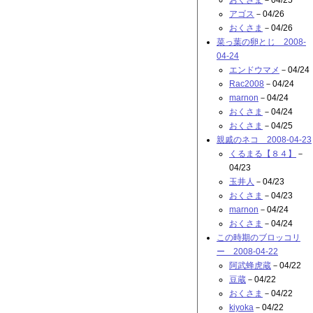
おくさま
－04/25
アゴス
－04/26
おくさま
－04/26
菜っ葉の卵とじ 2008-
04-24
エンドウマメ
－04/24
Rac2008
－04/24
marnon
－04/24
おくさま
－04/24
おくさま
－04/25
親戚のネコ 2008-04-23
くるまる【８４】
－
04/23
玉井人
－04/23
おくさま
－04/23
marnon
－04/24
おくさま
－04/24
この時期のブロッコリ
ー 2008-04-22
阿武蜂虎蔵
－04/22
豆蔵
－04/22
おくさま
－04/22
kiyoka
－04/22