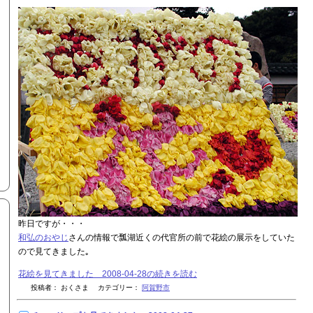
昨日ですが・・・
和弘のおやじ
さんの情報で瓢湖近くの代官所の前で花絵の展示をしていた
ので見てきました｡
花絵を見てきました 2008-04-28の続きを読む
投稿者： おくさま カテゴリー：
阿賀野市