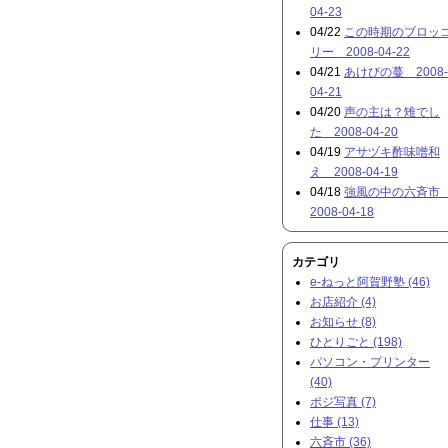
04-23
04/22
この時期のブロッ
リー 2008-04-22
04/21
あけびの蔓 2008-
04-21
04/20
声の主は？雉でし
た 2008-04-20
04/19
アサヅキ酢味噌和
え 2008-04-19
04/18
強風の中の六斉
2008-04-18
カテゴリ
e-ねっと阿賀野塾 (46)
お店紹介 (4)
お知らせ (8)
ひとりごと (198)
パソコン・プリンター
(40)
ポジ写真 (7)
仕事 (13)
六斉市 (36)