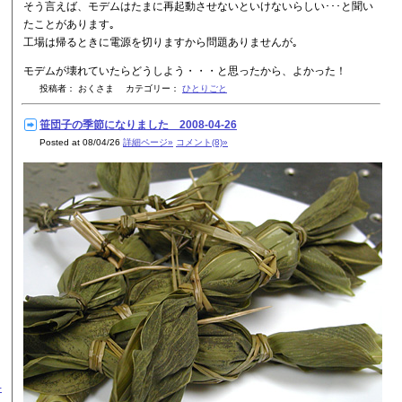
そう言えば、モデムはたまに再起動させないといけないらしい･･･と聞い
たことがあります｡
工場は帰るときに電源を切りますから問題ありませんが｡
モデムが壊れていたらどうしよう・・・と思ったから、よかった！
投稿者： おくさま カテゴリー：
ひとりごと
笹団子の季節になりました 2008-04-26
Posted at 08/04/26
詳細ページ»
コメント(8)»
-