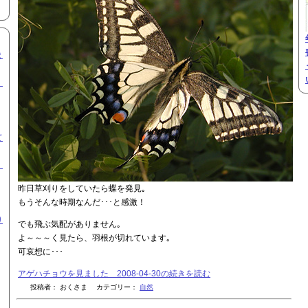
ま
ト
て
合
昨日草刈りをしていたら蝶を発見｡
もうそんな時期なんだ･･･と感激！
り
でも飛ぶ気配がありません｡
よ～～～く見たら、羽根が切れています｡
可哀想に･･･
アゲハチョウを見ました 2008-04-30の続きを読む
投稿者： おくさま カテゴリー：
自然