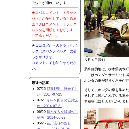
アウトが崩れています。
★スパムコメント・トラック
バックが多発しているため過
去ログはコメント・トラック
バックを閉鎖しております。
ご了承ください。
★ココログからのトラックバ
ックはスパムフィルターに引
っかかります。
５月４日撮影
コメントにてお知らせくださ
い。
最終目的地は、栃木県茂木町
ここはホンダのサーキット場
ホンダの車が好きな息子が行
最近の記事
07/25
阿賀野塾 総会でし
そして、ホンダの車を集めた
た 2014-07-25
それでは展示されている車を
07/21
今年２回目の笹川流
車種等はほとんどわかりませ
れ 2014-07-21
06/29
母と友人を瓢湖へご
案内 2014-06-29
05/26
笹川流れのあと