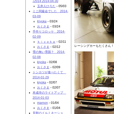
♪2014 2014-04-30
玉井人ひろた
－05/03
ミニ同級会でした 2014-
03-09
Kiyoka
－03/24
おくさま
－03/24
手作りコロッケ 2014-
02-09
ｋｉｙｏｋａ
－02/11
レーシングカーもたくさん！
おくさま
－02/12
雪の無い雪国？ 2014-
02-08
kiyoka
－02/08
おくさま
－02/09
トンカツが食べたくて
2014-01-29
kiyoka
－02/07
おくさま
－02/07
本成寺のライトアップ
2014-01-03
marnon
－01/04
おくさま
－01/04
見附のイルミネーショ