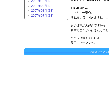
コメント »
投稿者 おくさま at 2
2007年10月 (32)
2007年09月 (34)
＞kiyokaさん
2007年08月 (33)
ホッと、一安心。
2007年07月 (33)
畑も思い切りできますね！よ
息子は車が大好きですから！
愛車でどこかへ行きたくてし
キュウリ植えましたよ！
茄子・ピーマンも。
©2006
おくさま