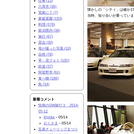
仕事 (13)
六斉市 (36)
懐かしの「シティ」は確か1
実家にて (7)
当時、知り合いが乗っていま
家庭菜園 (193)
料理 (378)
新潟県内 (38)
旅行 (67)
昆虫 (30)
母が撮った写真 (10)
自然 (78)
草・花フォト (192)
鉄道 (37)
阿賀野市 (91)
食べ物 (186)
鳥 (34)
新着コメント
恒例のGW旅行３ 2014-
05-12
Kiyoka
－05/14
おくさま
－05/14
五泉チューリップまつり