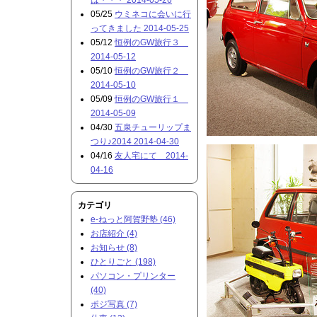
は・・・ 2014-05-26
05/25
ウミネコに会いに行
ってきました 2014-05-25
05/12
恒例のGW旅行３
2014-05-12
05/10
恒例のGW旅行２
2014-05-10
05/09
恒例のGW旅行１
2014-05-09
04/30
五泉チューリップま
つり♪2014 2014-04-30
04/16
友人宅にて 2014-
04-16
カテゴリ
e-ねっと阿賀野塾 (46)
お店紹介 (4)
お知らせ (8)
ひとりごと (198)
パソコン・プリンター
(40)
ポジ写真 (7)