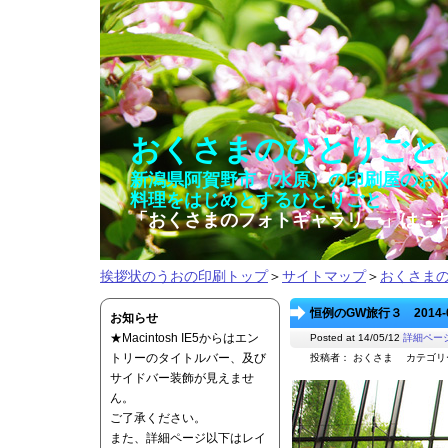
おくさまのひとりごと
新潟県阿賀野市（水原）の印刷屋のお
料理をはじめとするひとりごと
「おくさまのフォトギャラリー」はこ
挨拶状のうおの印刷トップ
＞
サイトマップ
＞
おくさま
恒例のGW旅行３ 2014-0
お知らせ
★Macintosh IE5からはエン
Posted at 14/05/12
詳細ペー
トリーのタイトルバー、及び
投稿者： おくさま カテゴ
サイドバー装飾が見えませ
ん。
ご了承ください。
また、詳細ページ以下はレイ