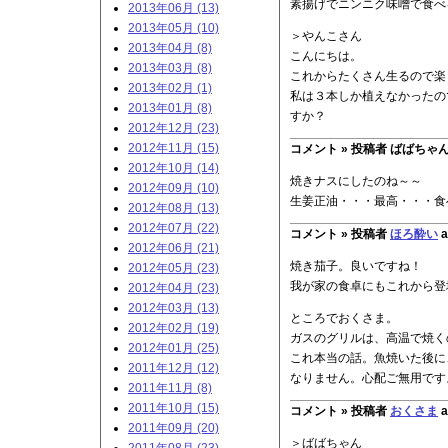
素揚げでニンニク味噌で食べ
2013年06月 (13)
2013年05月 (10)
＞やんこさん
2013年04月 (8)
こんにちは。
2013年03月 (8)
これからたくさん生るので楽
2013年02月 (1)
私は３本しか植えなかったの
2013年01月 (8)
すか？
2012年12月 (23)
2012年11月 (15)
コメント »
投稿者 ばばちゃん at 
2012年10月 (14)
焼きナスにしたのね～～
2012年09月 (10)
生姜正油・・・最高・・・食
2012年08月 (13)
2012年07月 (22)
コメント »
投稿者
ほろ酔い
a
2012年06月 (21)
焼き茄子。良いですね！
2012年05月 (23)
我が家の食卓にもこれから登
2012年04月 (23)
2012年03月 (13)
ところでおくさま。
2012年02月 (19)
ガスのグリルは、高温で焼く
2012年01月 (25)
これ本当の話。魚焼いた後に
2011年12月 (12)
なりません。心配ご無用です
2011年11月 (8)
2011年10月 (15)
コメント »
投稿者
おくさま
a
2011年09月 (20)
＞ばばちゃん