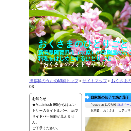
おくさまのひとりごと
新潟県阿賀野市（水原）の印刷屋のお
料理をはじめとするひとりごと
「おくさまのフォトギャラリー」はこ
挨拶状のうおの印刷トップ
＞
サイトマップ
＞
おくさま
03
自家製の茄子で焼き茄子！ 2
お知らせ
★Macintosh IE5からはエン
Posted at 11/07/03
詳細ペー
トリーのタイトルバー、及び
投稿者： おくさま カテゴ
サイドバー装飾が見えませ
ん。
ご了承ください。