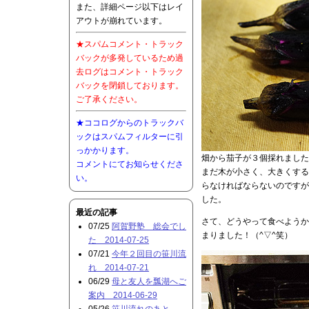
また、詳細ページ以下はレイ
アウトが崩れています。
★スパムコメント・トラック
バックが多発しているため過
去ログはコメント・トラック
バックを閉鎖しております。
ご了承ください。
★ココログからのトラックバ
ックはスパムフィルターに引
っかかります。
畑から茄子が３個採れました
コメントにてお知らせくださ
まだ木が小さく、大きくする
い。
らなければならないのですが
した。
最近の記事
さて、どうやって食べようか
07/25
阿賀野塾 総会でし
まりました！（^▽^笑）
た 2014-07-25
07/21
今年２回目の笹川流
れ 2014-07-21
06/29
母と友人を瓢湖へご
案内 2014-06-29