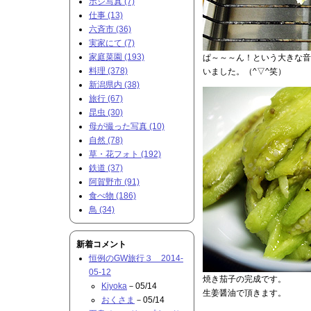
ポジ写真 (7)
仕事 (13)
六斉市 (36)
実家にて (7)
家庭菜園 (193)
ぱ～～～ん！という大きな音
料理 (378)
いました。（^▽^笑）
新潟県内 (38)
旅行 (67)
昆虫 (30)
母が撮った写真 (10)
自然 (78)
草・花フォト (192)
鉄道 (37)
阿賀野市 (91)
食べ物 (186)
鳥 (34)
新着コメント
恒例のGW旅行３ 2014-
05-12
焼き茄子の完成です。
Kiyoka
－05/14
生姜醤油で頂きます。
おくさま
－05/14