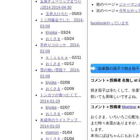
五泉チューリップまつり
前のページ »
ジャーマンポテ
♪2014 2014-04-30
次のページ »
今年もやってき
玉井人ひろた
－05/03
ミニ同級会でした 2014-
facebookやっています
03-09
Kiyoka
－03/24
おくさま
－03/24
手作りコロッケ 2014-
02-09
ｋｉｙｏｋａ
－02/11
おくさま
－02/12
"自家製の茄子で焼き茄子！ 
雪の無い雪国？ 2014-
02-08
コメント »
投稿者 名無し at 201
kiyoka
－02/08
おくさま
－02/09
焼き茄子は冷たくして、生姜
トンカツが食べたくて
炊いても美味しいですよね。
2014-01-29
コメント »
投稿者
bluetear
a
kiyoka
－02/07
おくさま
－02/07
おくさま、いろいろご心配をお
本成寺のライトアップ
まだ時々余震がありますが、
2014-01-03
します。
marnon
－01/04
本当にばばちゃんにもおくさ
おくさま
－01/04