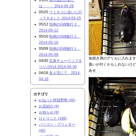
05/26
笹川流れのあと
は・・・ 2014-05-26
05/25
ウミネコに会いに行
ってきました 2014-05-25
05/12
恒例のGW旅行３
2014-05-12
05/10
恒例のGW旅行２
2014-05-10
05/09
恒例のGW旅行１
2014-05-09
魚焼き用のグリルに入れます
04/30
五泉チューリップま
臭いが付くかもしれないけど、
つり♪2014 2014-04-30
あせ
04/16
友人宅にて 2014-
04-16
カテゴリ
e-ねっと阿賀野塾 (46)
お店紹介 (4)
お知らせ (8)
ひとりごと (198)
パソコン・プリンター
(40)