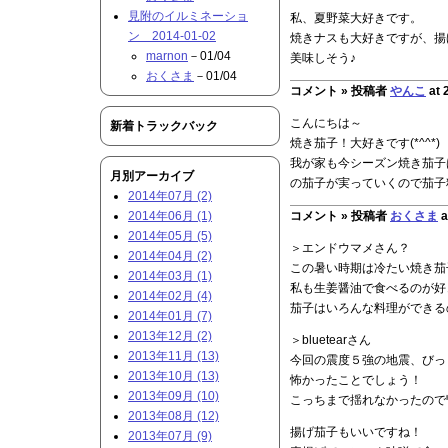
見附のイルミネーショ
私、夏野菜大好きです。
ン 2014-01-02
焼きナスも大好きですが、揚げ
marnon
－01/04
美味しそう♪
おくさま
－01/04
コメント »
投稿者
やんこ
at 
こんにちは～
新着トラックバック
焼き茄子！大好きです(*^^*)
我が家も今シーズン焼き茄子
月別アーカイブ
の茄子が実っていくので茄子
2014年07月 (2)
2014年06月 (1)
コメント »
投稿者
おくさま
a
2014年05月 (5)
＞エンドウマメさん？
2014年04月 (2)
この暑い時期は冷たい焼き茄
2014年03月 (1)
私も生姜醤油で食べるのが好
2014年02月 (4)
茄子はいろんな料理ができる
2014年01月 (7)
2013年12月 (2)
＞bluetearさん
2013年11月 (13)
今回の震度５強の地震、びっ
2013年10月 (13)
怖かったことでしょう！
2013年09月 (10)
こっちまで揺れなかったので暫
2013年08月 (12)
揚げ茄子もいいですね！
2013年07月 (9)